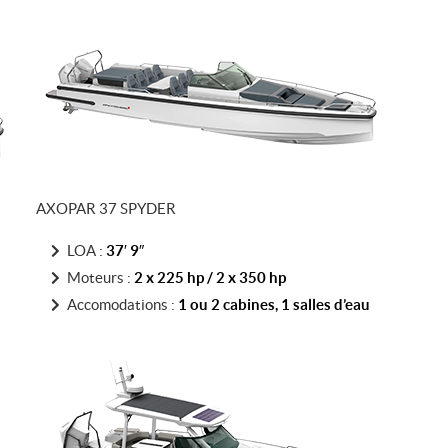
AXOPAR 37 SPYDER
LOA :
37′ 9″
Moteurs :
2 x 225 hp / 2 x 350 h
p
Accomodations :
1 ou 2 cabines, 1 salles d’eau