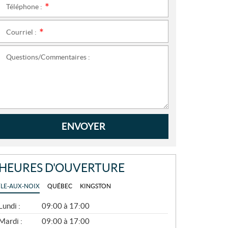
Téléphone :
*
Courriel :
*
Questions/Commentaires :
ENVOYER
HEURES D'OUVERTURE
ÎLE-AUX-NOIX
QUÉBEC
KINGSTON
G
Lundi :
09:00 à 17:00
É
N
Mardi :
09:00 à 17:00