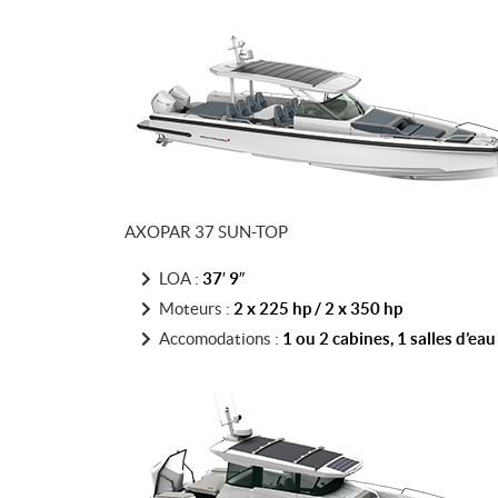
AXOPAR 37 SUN-TOP
LOA :
37′ 9″
Moteurs :
2 x 225 hp / 2 x 350 h
p
Accomodations :
1 ou 2 cabines, 1 salles d’eau