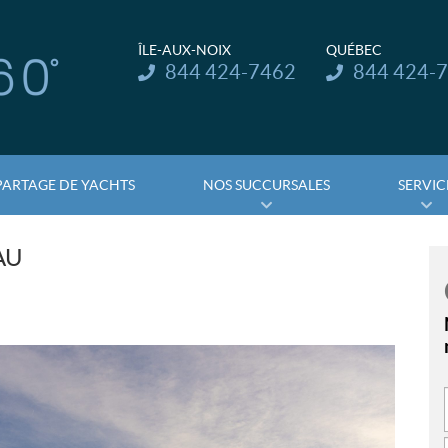
ÎLE-AUX-NOIX
QUÉBEC
Téléphone :
Téléphone :
844 424-7462
844 424-
PARTAGE DE YACHTS
NOS SUCCURSALES
SERVIC
AU