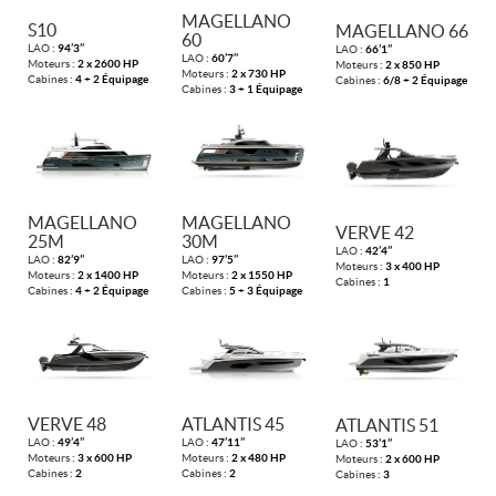
MAGELLANO
S10
MAGELLANO 66
60
LAO :
94’3’’
LAO :
66’1’’
LAO :
60’7’’
Moteurs :
2 x 2600 HP
Moteurs :
2 x 850 HP
Moteurs :
2 x 730 HP
Cabines :
4 + 2 Équipage
Cabines :
6/8 + 2 Équipage
Cabines :
3 + 1 Équipage
MAGELLANO
MAGELLANO
VERVE 42
25M
30M
LAO :
42’4’’
LAO :
82’9’’
LAO :
97’5’’
Moteurs :
3 x 400 HP
Moteurs :
2 x 1400 HP
Moteurs :
2 x 1550 HP
Cabines :
1
Cabines :
4 + 2 Équipage
Cabines :
5 + 3 Équipage
VERVE 48
ATLANTIS 45
ATLANTIS 51
LAO :
49’4’’
LAO :
47’11’’
LAO :
53’1’’
Moteurs :
3 x 600 HP
Moteurs :
2 x 480 HP
Moteurs :
2 x 600 HP
Cabines :
2
Cabines :
2
Cabines :
3