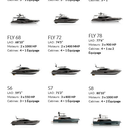
Cabines :
3 + 1
FLY 78
FLY 68
FLY 72
LAO :
77’6’’
LAO :
68’10’’
LAO :
74’5’’
Moteurs :
3 x 900 HP
Moteurs :
2 x 1000 HP
Moteurs :
2 x 1400 MHP
Cabines :
4 + 1 ou 2
Cabines :
4 + 1 Équipage
Cabines :
4 + 1 Équipage
Équipage
S6
S7
S8
LAO :
59’1’’
LAO :
71’2’’
LAO :
80’10’’
Moteurs :
3 x 550 HP
Moteurs :
3 x 800 HP
Moteurs :
3 x 1000 HP
Cabines :
3 + 1 Équipage
Cabines :
4 + 1 Équipage
Cabines :
4 + 2 Équipage