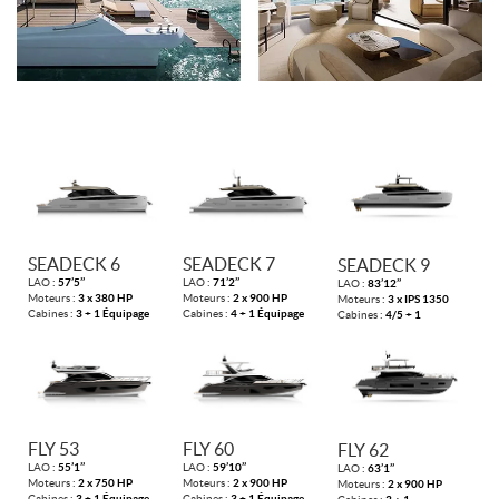
SEADECK 6
SEADECK 7
SEADECK 9
LAO :
57’5’’
LAO :
71’2’’
LAO :
83’12’’
Moteurs :
3 x 380 HP
Moteurs :
2 x 900 HP
Moteurs :
3 x IPS 1350
Cabines :
3 + 1 Équipage
Cabines :
4 + 1 Équipage
Cabines :
4/5 + 1
FLY 53
FLY 60
FLY 62
LAO :
55’1’’
LAO :
59’10’’
LAO :
63’1’’
Moteurs :
2 x 750 HP
Moteurs :
2 x 900 HP
Moteurs :
2 x 900 HP
Cabines :
3 + 1 Équipage
Cabines :
3 + 1 Équipage