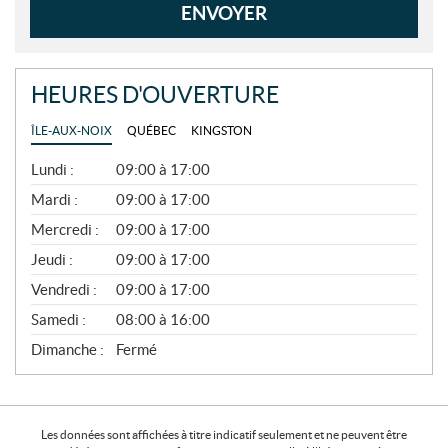
ENVOYER
HEURES D'OUVERTURE
ÎLE-AUX-NOIX
QUÉBEC
KINGSTON
G
Lundi :
09:00 à 17:00
É
N
Mardi :
09:00 à 17:00
É
Mercredi :
09:00 à 17:00
R
A
Jeudi :
09:00 à 17:00
L
Vendredi :
09:00 à 17:00
Samedi :
08:00 à 16:00
Dimanche :
Fermé
Les données sont affichées à titre indicatif seulement et ne peuvent être