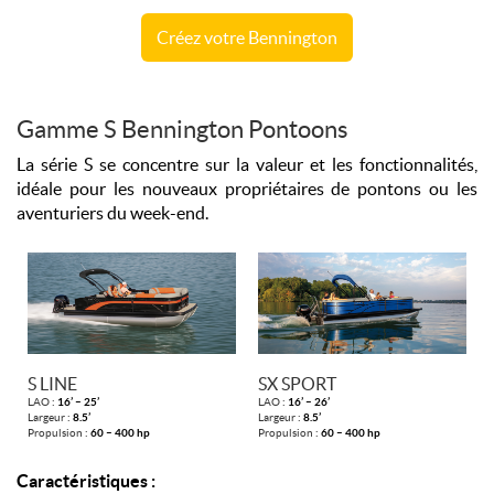
Créez votre Bennington
Gamme S Bennington Pontoons
La série S se concentre sur la valeur et les fonctionnalités,
idéale pour les nouveaux propriétaires de pontons ou les
aventuriers du week-end.
S LINE
SX SPORT
LAO :
16’ – 25’
LAO :
16’ – 26’
Largeur :
8.5’
Largeur :
8.5’
Propulsion :
60 – 400 hp
Propulsion :
60 – 400 hp
Caractéristiques :