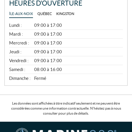
HEURES D'OUVERTURE
ÎLE-AUX-NOIX
QUÉBEC
KINGSTON
G
Lundi :
09:00 à 17:00
É
N
Mardi :
09:00 à 17:00
É
Mercredi :
09:00 à 17:00
R
A
Jeudi :
09:00 à 17:00
L
Vendredi :
09:00 à 17:00
Samedi :
08:00 à 16:00
Dimanche :
Fermé
Les données sont affichées à titre indicatif seulement et ne peuvent être
considérées comme une information contractuelle. N'hésitez pas à nous
consulter pour plus de détails.
C
M