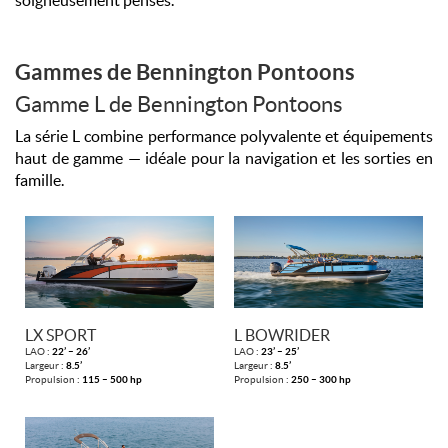
soigneusement pensés.
Gammes de Bennington Pontoons
Gamme L de Bennington Pontoons
La série L combine performance polyvalente et équipements
haut de gamme — idéale pour la navigation et les sorties en
famille.
LX SPORT
L BOWRIDER
LAO :
22’ – 26’
LAO :
23’ – 25’
Largeur :
8.5’
Largeur :
8.5’
Propulsion :
115 – 500 hp
Propulsion :
250 – 300 hp