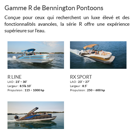
Gamme R de Bennington Pontoons
Conçue pour ceux qui recherchent un luxe élevé et des
fonctionnalités avancées, la série R offre une expérience
supérieure sur l’eau.
R LINE
RX SPORT
LAO :
23’ – 30’
LAO :
23’ – 27’
Largeur :
8.5’& 10’
Largeur :
8.5’
Propulsion :
115 – 1000 hp
Propulsion :
250 – 600 hp