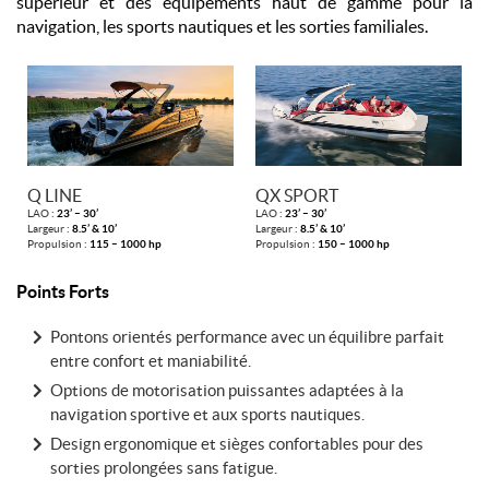
supérieur et des équipements haut de gamme pour la
navigation, les sports nautiques et les sorties familiales.
Q LINE
QX SPORT
LAO :
23’ – 30’
LAO :
23’ – 30’
Largeur :
8.5’ & 10’
Largeur :
8.5’ & 10’
Propulsion :
115 – 1000 hp
Propulsion :
150 – 1000 hp
Points Forts
Pontons orientés performance avec un équilibre parfait
entre confort et maniabilité.
Options de motorisation puissantes adaptées à la
navigation sportive et aux sports nautiques.
Design ergonomique et sièges confortables pour des
sorties prolongées sans fatigue.