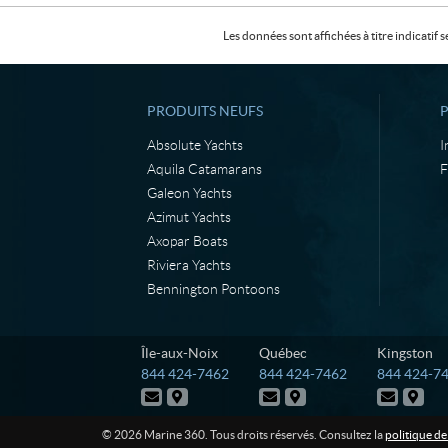
Les données sont affichées à titre indicati
PRODUITS NEUFS
Absolute Yachts
I
Aquila Catamarans
F
Galeon Yachts
Azimut Yachts
Axopar Boats
Riviera Yachts
Bennington Pontoons
C
M
Île-aux-Noix
Québec
Kingston
o
a
T
T
T
844 424-7462
844 424-7462
844 424-7
n
r
é
é
é
N
I
N
I
N
I
t
i
l
l
l
o
t
o
t
o
t
é
é
é
a
n
u
i
u
i
u
i
© 2026 Marine 360. Tous droits réservés. Consultez la
politique de
p
p
p