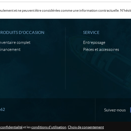
f seulement et ne peuvent être considérées comme une information contractuelle. N'hésite
PRODUITS D'OCCASION
SERVICE
nventaire complet
Entreposage
inancement
Pièces et accessoires
462
Suivez-nous
 confidentialité
et les
conditions d'utilisation
.
Choix de consentement