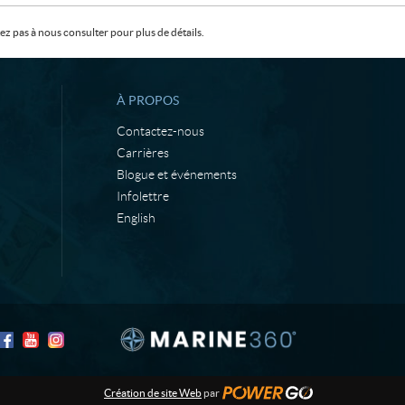
z pas à nous consulter pour plus de détails.
À PROPOS
Contactez-nous
Carrières
Blogue et événements
Infolettre
English
Création de site Web
par