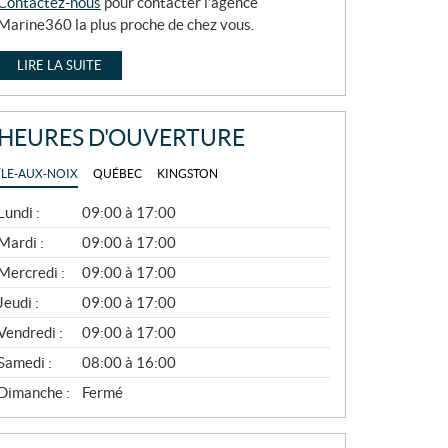
Contactez-nous
pour contacter l’agence
Marine360 la plus proche de chez vous.
LIRE LA SUITE
HEURES D'OUVERTURE
ÎLE-AUX-NOIX
QUÉBEC
KINGSTON
G
Lundi :
09:00 à 17:00
É
N
Mardi :
09:00 à 17:00
É
Mercredi :
09:00 à 17:00
R
A
Jeudi :
09:00 à 17:00
L
Vendredi :
09:00 à 17:00
Samedi :
08:00 à 16:00
Dimanche :
Fermé