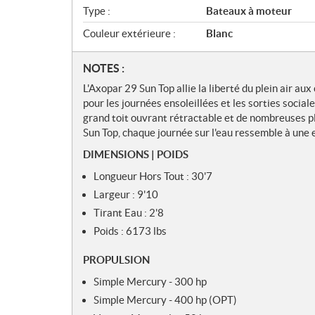
Type :
Bateaux à moteur
Couleur extérieure :
Blanc
N
NOTES :
o
L'Axopar 29 Sun Top allie la liberté du plein air au
t
pour les journées ensoleillées et les sorties social
e
grand toit ouvrant rétractable et de nombreuses pl
s
Sun Top, chaque journée sur l'eau ressemble à une
DIMENSIONS | POIDS
Longueur Hors Tout : 30'7
Largeur : 9'10
Tirant Eau : 2'8
Poids : 6173 lbs
PROPULSION
Simple Mercury - 300 hp
Simple Mercury - 400 hp (OPT)