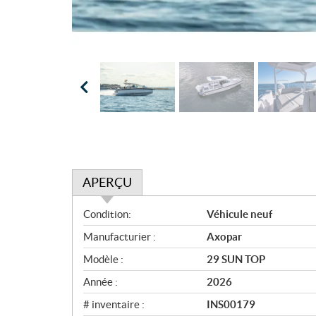
APERÇU
A
Condition:
Véhicule neuf
p
Manufacturier :
Axopar
e
r
Modèle :
29 SUN TOP
ç
Année :
2026
u
# inventaire :
INS00179