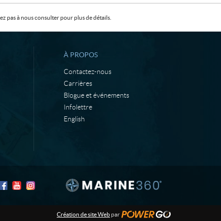
z pas à nous consulter pour plus de détails.
À PROPOS
Contactez-nous
Carrières
Blogue et événements
Infolettre
English
Création de site Web
par