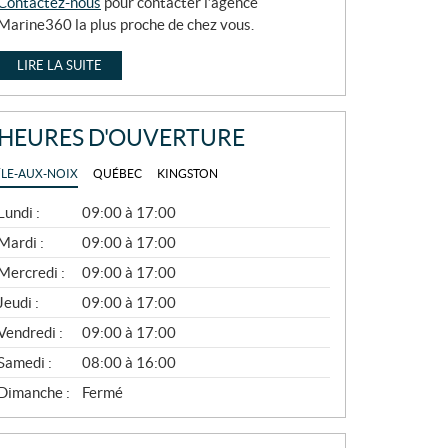
Contactez-nous
pour contacter l’agence
Marine360 la plus proche de chez vous.
LIRE LA SUITE
HEURES D'OUVERTURE
ÎLE-AUX-NOIX
QUÉBEC
KINGSTON
G
Lundi :
09:00 à 17:00
É
N
Mardi :
09:00 à 17:00
É
Mercredi :
09:00 à 17:00
R
A
Jeudi :
09:00 à 17:00
L
Vendredi :
09:00 à 17:00
Samedi :
08:00 à 16:00
Dimanche :
Fermé