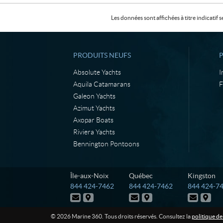
Les données sont affichées à titre indicati
PRODUITS NEUFS
Absolute Yachts
I
Aquila Catamarans
F
Galeon Yachts
Azimut Yachts
Axopar Boats
Riviera Yachts
Bennington Pontoons
C
M
Île-aux-Noix
Québec
Kingston
o
a
T
T
T
844 424-7462
844 424-7462
844 424-7
n
r
é
é
é
N
I
N
I
N
I
t
i
l
l
l
o
t
o
t
o
t
é
é
é
a
n
u
i
u
i
u
i
© 2026 Marine 360. Tous droits réservés. Consultez la
politique de
p
p
p