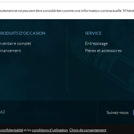
f seulement et ne peuvent être considérées comme une information contractuelle. N'hésite
PRODUITS D'OCCASION
SERVICE
nventaire complet
Entreposage
inancement
Pièces et accessoires
462
Suivez-nous
 confidentialité
et les
conditions d'utilisation
.
Choix de consentement