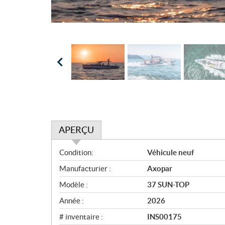
APERÇU
A
Condition:
Véhicule neuf
p
Manufacturier :
Axopar
e
r
Modèle :
37 SUN-TOP
ç
Année :
2026
u
# inventaire :
INS00175