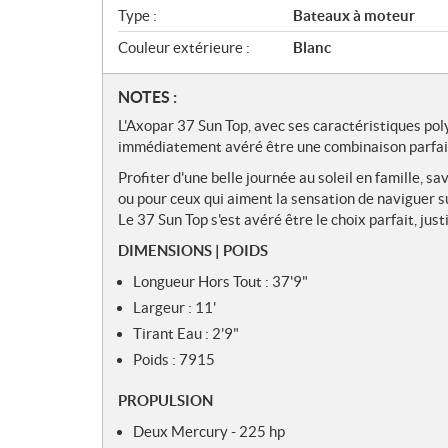
Type :
Bateaux à moteur
Couleur extérieure :
Blanc
N
NOTES :
o
L'Axopar 37 Sun Top, avec ses caractéristiques pol
t
immédiatement avéré être une combinaison parfait
e
Profiter d'une belle journée au soleil en famille, s
s
ou pour ceux qui aiment la sensation de naviguer s
Le 37 Sun Top s'est avéré être le choix parfait, jus
DIMENSIONS | POIDS
Longueur Hors Tout : 37'9"
Largeur : 11'
Tirant Eau : 2'9"
Poids : 7915
PROPULSION
Deux Mercury - 225 hp