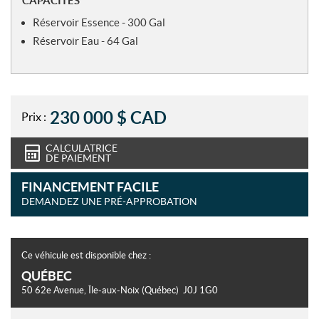
CAPACITÉS
Réservoir Essence - 300 Gal
Réservoir Eau - 64 Gal
230 000
$
CAD
Prix :
CALCULATRICE
DE PAIEMENT
FINANCEMENT FACILE
DEMANDEZ UNE PRÉ-APPROBATION
Ce véhicule est disponible chez :
QUÉBEC
50 62e Avenue
,
Île-aux-Noix
(Québec)
J0J 1G0