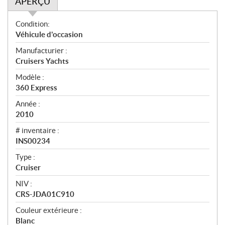
APERÇU
A
Condition:
p
Véhicule d'occasion
e
Manufacturier :
r
Cruisers Yachts
ç
u
Modèle :
360 Express
Année :
2010
# inventaire :
INS00234
Type :
Cruiser
NIV :
CRS-JDA01C910
Couleur extérieure :
Blanc