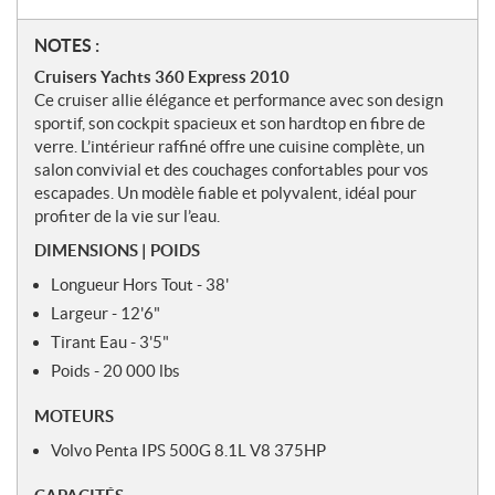
N
NOTES :
o
Cruisers Yachts 360 Express 2010
t
Ce cruiser allie élégance et performance avec son design
e
sportif, son cockpit spacieux et son hardtop en fibre de
s
verre. L’intérieur raffiné offre une cuisine complète, un
salon convivial et des couchages confortables pour vos
escapades. Un modèle fiable et polyvalent, idéal pour
profiter de la vie sur l’eau.
DIMENSIONS | POIDS
Longueur Hors Tout - 38'
Largeur - 12'6"
Tirant Eau - 3'5"
Poids - 20 000 lbs
MOTEURS
Volvo Penta IPS 500G 8.1L V8 375HP