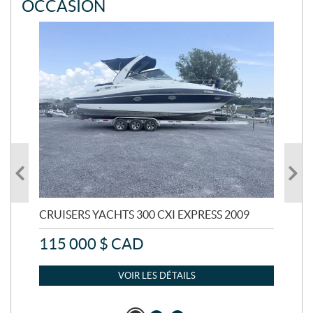
OCCASION
CRUISERS YACHTS 300 CXI EXPRESS 2009
CRU
115 000
$
CAD
39
VOIR LES DÉTAILS