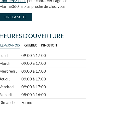
Contactez-nous
pour contacter l’agence
Marine360 la plus proche de chez vous.
LIRE LA SUITE
HEURES D'OUVERTURE
ÎLE-AUX-NOIX
QUÉBEC
KINGSTON
G
Lundi :
09:00 à 17:00
É
N
Mardi :
09:00 à 17:00
É
Mercredi :
09:00 à 17:00
R
A
Jeudi :
09:00 à 17:00
L
Vendredi :
09:00 à 17:00
Samedi :
08:00 à 16:00
Dimanche :
Fermé