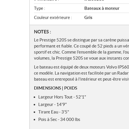
Type :
Bateaux à moteur
Couleur extérieure :
Gris
N
NOTES :
o
Le Prestige 520S se distingue par sa carène puiss
t
performant et fiable. Ce coupé de 52 pieds a un vér
e
sportif et chic. Comme l’ensemble de la gamme, l’o
s
volumes, la Prestige 520S se voue aux instants co
Le bateau est équipé de deux moteurs Volvo IPS600
ce modèle. La navigation est facilitée par un Rada
bateau est entreposé à l’intérieur et peut-être visi
DIMENSIONS | POIDS
Largeur Hors Tout - 52'1"
Largeur - 14'9"
Tirant Eau - 3'5"
Pois à Sec - 34 000 lbs