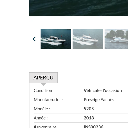
APERÇU
A
Condition:
Véhicule d'occasion
p
Manufacturier :
Prestige Yachts
e
r
Modèle :
520S
ç
Année :
2018
u
# inventaire :
INS00236