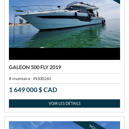
GALEON 500 FLY 2019
# inventaire :
INS00260
1 649 000
$
CAD
P
R
I
VOIR LES DÉTAILS
X
: