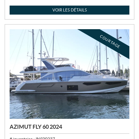
R
I
VOIR LES DÉTAILS
X
:
COURTAGE
AZIMUT FLY 60 2024