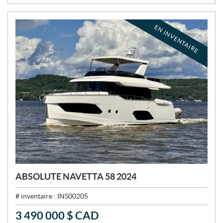
:
EN INVENTAIRE
ABSOLUTE NAVETTA 58 2024
# inventaire :
INS00205
3 490 000
$
CAD
P