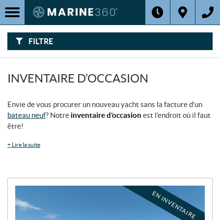
F
I
Filtre
L
Type
T
R
E
FILTRE
R
Catégorie
P
A
R
:
Marque
INVENTAIRE D’OCCASION
Année
Envie de vous procurer un nouveau yacht sans la facture d’un
bateau neuf
? Notre
inventaire d’occasion
est l’endroit où il faut
Prix
être!
+
Lire la suite
Inventaire
CHERCHER
EN INVENTAIRE