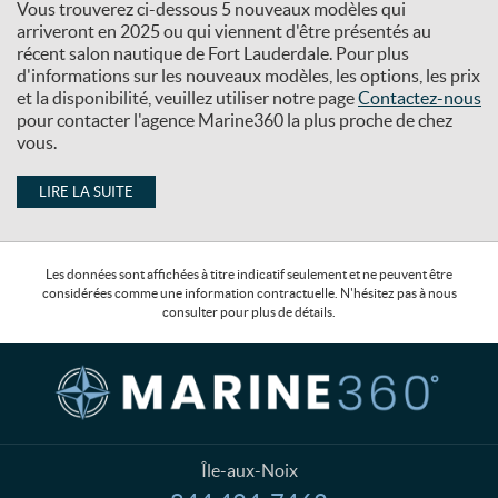
Vous trouverez ci-dessous 5 nouveaux modèles qui
arriveront en 2025 ou qui viennent d'être présentés au
récent salon nautique de Fort Lauderdale. Pour plus
d'informations sur les nouveaux modèles, les options, les prix
et la disponibilité, veuillez utiliser notre page
Contactez-nous
pour contacter l'agence Marine360 la plus proche de chez
vous.
LIRE LA SUITE
Les données sont affichées à titre indicatif seulement et ne peuvent être
considérées comme une information contractuelle. N'hésitez pas à nous
consulter pour plus de détails.
C
M
o
a
n
r
t
i
a
n
Île-aux-Noix
c
e