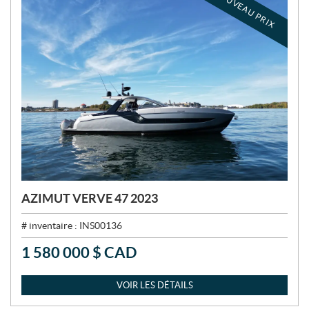
NOUVEAU PRIX
AZIMUT VERVE 47 2023
# inventaire :
INS00136
1 580 000
$
CAD
P
R
I
VOIR LES DÉTAILS
X