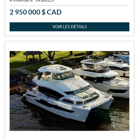
# inventaire :
INS00237
2 950 000
$
CAD
P
R
I
VOIR LES DÉTAILS
X
: