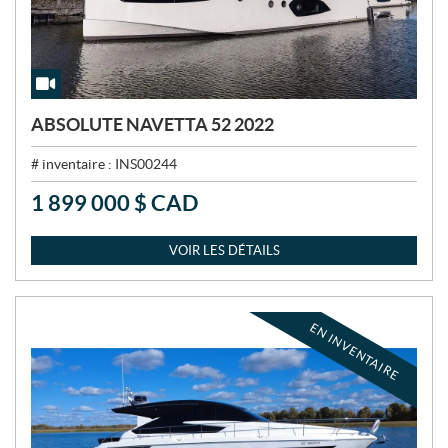
ABSOLUTE NAVETTA 52 2022
# inventaire :
INS00244
1 899 000
$
CAD
P
R
I
VOIR LES DÉTAILS
X
:
EN INVENTAIRE