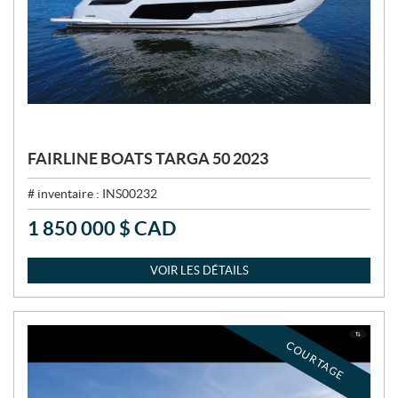
FAIRLINE BOATS TARGA 50 2023
# inventaire :
INS00232
1 850 000
$
CAD
P
R
I
VOIR LES DÉTAILS
X
:
COURTAGE