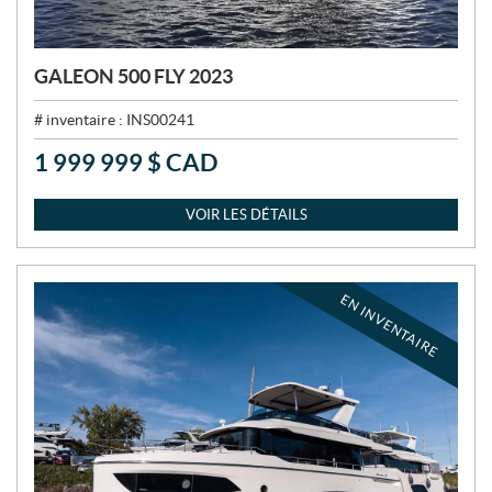
GALEON 500 FLY 2023
# inventaire :
INS00241
1 999 999
$
CAD
P
R
I
VOIR LES DÉTAILS
X
:
EN INVENTAIRE