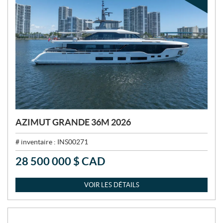
AZIMUT GRANDE 36M 2026
# inventaire :
INS00271
28 500 000
$
CAD
P
R
I
VOIR LES DÉTAILS
X
: