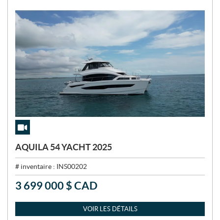
AQUILA 54 YACHT 2025
# inventaire :
INS00202
3 699 000
$
CAD
P
R
I
VOIR LES DÉTAILS
X