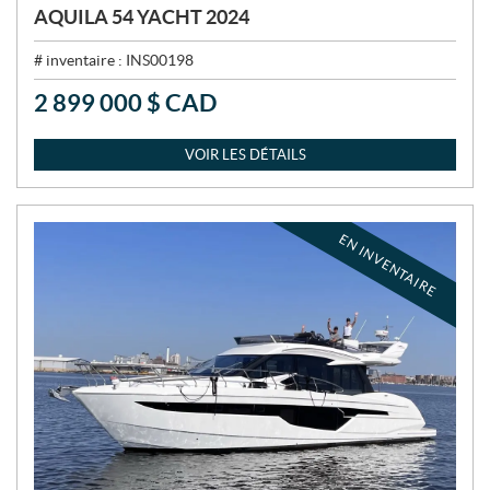
AQUILA 54 YACHT 2024
# inventaire :
INS00198
2 899 000
$
CAD
P
R
I
VOIR LES DÉTAILS
X
:
EN INVENTAIRE