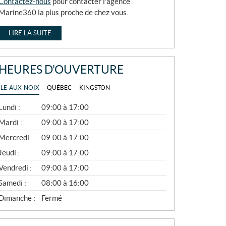
Contactez-nous
pour contacter l’agence
Marine360 la plus proche de chez vous.
LIRE LA SUITE
HEURES D'OUVERTURE
ÎLE-AUX-NOIX
QUÉBEC
KINGSTON
G
Lundi :
09:00 à 17:00
É
N
Mardi :
09:00 à 17:00
É
Mercredi :
09:00 à 17:00
R
A
Jeudi :
09:00 à 17:00
L
Vendredi :
09:00 à 17:00
Samedi :
08:00 à 16:00
Dimanche :
Fermé