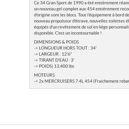
Ce 34 Gran Sport de 1990 a été entièrement réamén
e
un nouveau gel complet aux 454 entièrement recon
s
d'origine sont les blocs. Tout l'équipement à bord
nouveau propulseur d'étrave, nouvelles toilettes é
équipés d'un revêtement de sol en liège personnal
disponible. C'est un incontournable !
DIMENSIONS & POIDS
-> LONGUEUR HORS TOUT : 34'
-> LARGEUR : 12'6"
-> TIRANT D’EAU : 3’
-> POIDS| 13,400 lbs
MOTEURS
-> 2x MERCRUISERS 7.4L 454 (Fraichement rebat