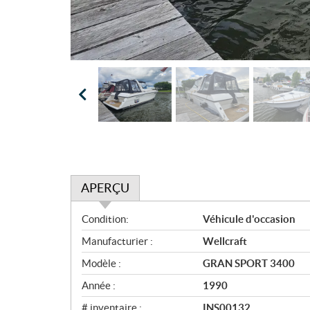
APERÇU
A
Condition:
Véhicule d'occasion
p
Manufacturier :
Wellcraft
e
r
Modèle :
GRAN SPORT 3400
ç
Année :
1990
u
# inventaire :
INS00132