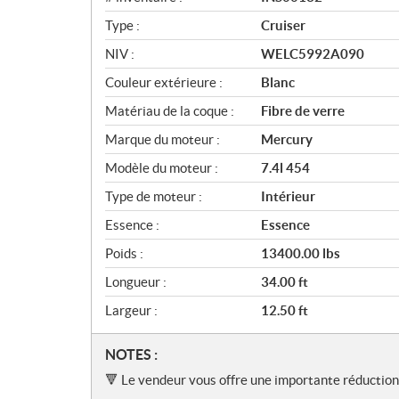
Type :
Cruiser
NIV :
WELC5992A090
Couleur extérieure :
Blanc
Matériau de la coque :
Fibre de verre
Marque du moteur :
Mercury
Modèle du moteur :
7.4l 454
Type de moteur :
Intérieur
Essence :
Essence
Poids :
13400.00 lbs
Longueur :
34.00 ft
Largeur :
12.50 ft
N
NOTES :
o
🔻 Le vendeur vous offre une importante réduction
t