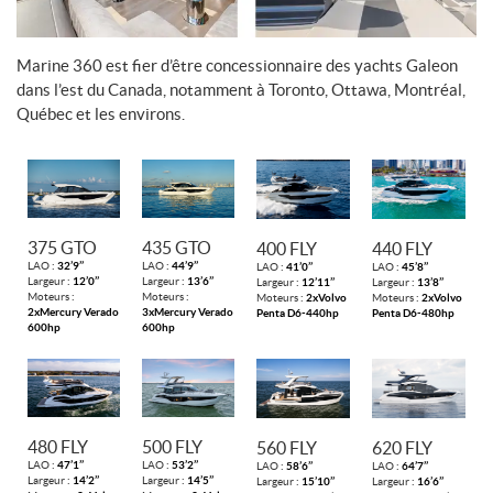
Marine 360 est fier d’être concessionnaire des yachts Galeon
dans l’est du Canada, notamment à Toronto, Ottawa, Montréal,
Québec et les environs.
375 GTO
435 GTO
400 FLY
440 FLY
LAO :
32’9’’
LAO :
44’9’’
LAO :
41’0’’
LAO :
45’8’’
Largeur :
12’0’’
Largeur :
13’6’’
Largeur :
12’11’’
Largeur :
13’8’’
Moteurs :
Moteurs :
Moteurs :
2xVolvo
Moteurs :
2xVolvo
2xMercury Verado
3xMercury Verado
Penta D6-440hp
Penta D6-480hp
600hp
600hp
480 FLY
500 FLY
560 FLY
620 FLY
LAO :
47’1’’
LAO :
53’2’’
LAO :
58’6’’
LAO :
64’7’’
Largeur :
14’2’’
Largeur :
14’5’’
Largeur :
15’10’’
Largeur :
16’6’’