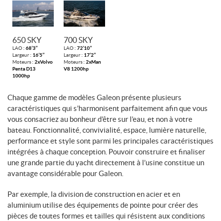
650 SKY
700 SKY
LAO :
68’3’’
LAO :
72’10’’
Largeur :
16’5’’
Largeur :
17’2’’
Moteurs :
2xVolvo
Moteurs :
2xMan
Penta D13
V8 1200hp
1000hp
Chaque gamme de modèles Galeon présente plusieurs
caractéristiques qui s’harmonisent parfaitement afin que vous
vous consacriez au bonheur d’être sur l’eau, et non à votre
bateau. Fonctionnalité, convivialité, espace, lumière naturelle,
performance et style sont parmi les principales caractéristiques
intégrées à chaque conception. Pouvoir construire et finaliser
une grande partie du yacht directement à l’usine constitue un
avantage considérable pour Galeon.
Par exemple, la division de construction en acier et en
aluminium utilise des équipements de pointe pour créer des
pièces de toutes formes et tailles qui résistent aux conditions