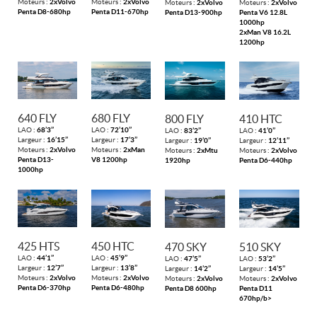
Moteurs :
2xVolvo
Moteurs :
2xVolvo
Moteurs :
2xVolvo
Moteurs :
2xVolvo
Penta D8-680hp
Penta D11-670hp
Penta D13-900hp
Penta V6 12.8L
1000hp
2xMan V8 16.2L
1200hp
640 FLY
680 FLY
800 FLY
410 HTC
LAO :
68’3’’
LAO :
72’10’’
LAO :
83’2’’
LAO :
41’0’’
Largeur :
16’15’’
Largeur :
17’3’’
Largeur :
19’0’’
Largeur :
12’11’’
Moteurs :
2xVolvo
Moteurs :
2xMan
Moteurs :
2xMtu
Moteurs :
2xVolvo
Penta D13-
V8 1200hp
1920hp
Penta D6-440hp
1000hp
425 HTS
450 HTC
470 SKY
510 SKY
LAO :
44’1’’
LAO :
45’9’’
LAO :
47’5’’
LAO :
53’2’’
Largeur :
12’7’’
Largeur :
13’8’’
Largeur :
14’2’’
Largeur :
14’5’’
Moteurs :
2xVolvo
Moteurs :
2xVolvo
Moteurs :
2xVolvo
Moteurs :
2xVolvo
Penta D6-370hp
Penta D6-480hp
Penta D8 600hp
Penta D11
670hp/b>