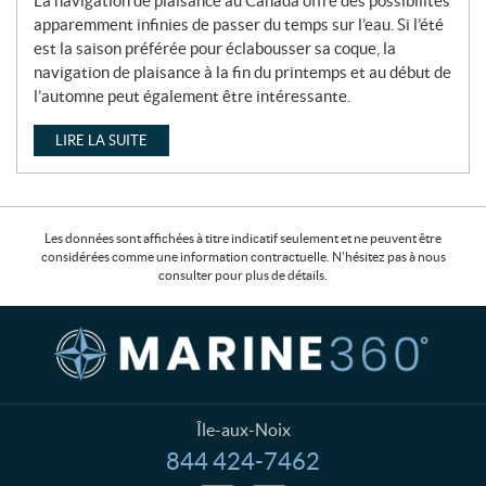
La navigation de plaisance au Canada offre des possibilités
apparemment infinies de passer du temps sur l’eau. Si l’été
est la saison préférée pour éclabousser sa coque, la
navigation de plaisance à la fin du printemps et au début de
l’automne peut également être intéressante.
LIRE LA SUITE
Les données sont affichées à titre indicatif seulement et ne peuvent être
considérées comme une information contractuelle. N'hésitez pas à nous
consulter pour plus de détails.
C
M
o
a
n
r
t
i
a
n
Île-aux-Noix
c
e
844 424-7462
T
t
3
é