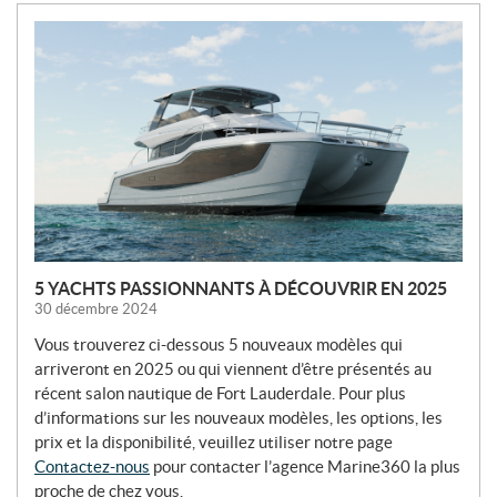
N
o
u
v
e
l
l
e
s
5 YACHTS PASSIONNANTS À DÉCOUVRIR EN 2025
30 décembre 2024
Vous trouverez ci-dessous 5 nouveaux modèles qui
arriveront en 2025 ou qui viennent d’être présentés au
récent salon nautique de Fort Lauderdale. Pour plus
d’informations sur les nouveaux modèles, les options, les
prix et la disponibilité, veuillez utiliser notre page
Contactez-nous
pour contacter l’agence Marine360 la plus
proche de chez vous.