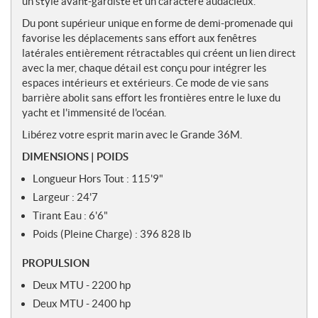
un style avant-gardiste et un caractère audacieux.
s
Du pont supérieur unique en forme de demi-promenade qui
favorise les déplacements sans effort aux fenêtres
latérales entièrement rétractables qui créent un lien direct
avec la mer, chaque détail est conçu pour intégrer les
espaces intérieurs et extérieurs. Ce mode de vie sans
barrière abolit sans effort les frontières entre le luxe du
yacht et l'immensité de l'océan.
Libérez votre esprit marin avec le Grande 36M.
DIMENSIONS | POIDS
Longueur Hors Tout : 115'9"
Largeur : 24'7
Tirant Eau : 6'6"
Poids (Pleine Charge) : 396 828 lb
PROPULSION
Deux MTU - 2200 hp
Deux MTU - 2400 hp