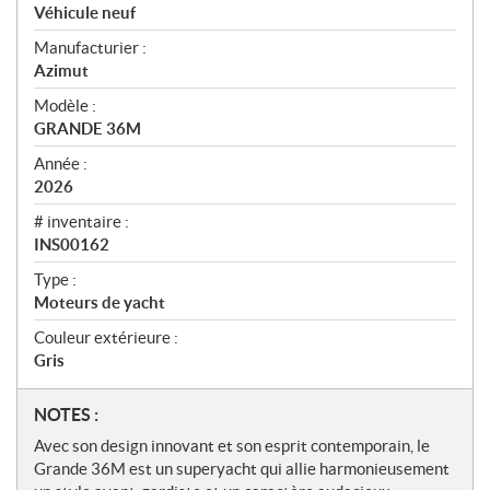
p
Véhicule neuf
e
Manufacturier :
r
Azimut
ç
u
Modèle :
GRANDE 36M
Année :
2026
# inventaire :
INS00162
Type :
Moteurs de yacht
Couleur extérieure :
Gris
N
NOTES :
o
Avec son design innovant et son esprit contemporain, le
t
Grande 36M est un superyacht qui allie harmonieusement
e