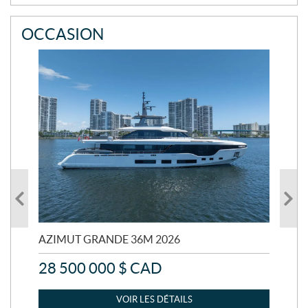
OCCASION
AZIMUT GRANDE 36M 2026
AZI
28 500 000
$
CAD
2 
VOIR LES DÉTAILS