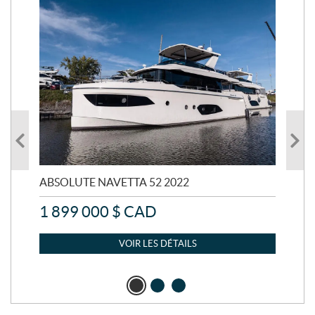
ABSOLUTE NAVETTA 52 2022
AB
1 899 000
$
CAD
3 
VOIR LES DÉTAILS