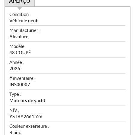
APERÇU
A
Condition:
p
Véhicule neuf
e
Manufacturier :
r
Absolute
ç
u
Modèle :
48 COUPÉ
Année :
2026
# inventaire :
INS00007
Type :
Moteurs de yacht
NIV :
YSTBY2661526
Couleur extérieure :
Blanc