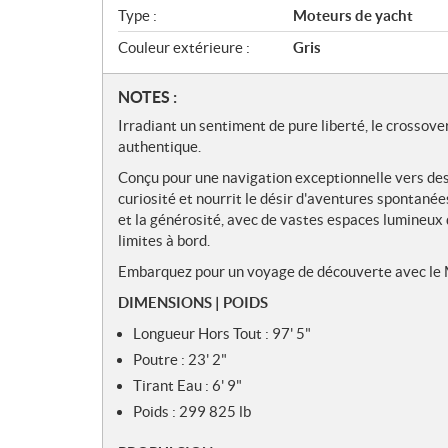
Type :
Moteurs de yacht
Couleur extérieure :
Gris
N
NOTES :
o
Irradiant un sentiment de pure liberté, le crossov
t
authentique.
e
Conçu pour une navigation exceptionnelle vers des d
s
curiosité et nourrit le désir d'aventures spontanée
et la générosité, avec de vastes espaces lumineux 
limites à bord.
Embarquez pour un voyage de découverte avec le
DIMENSIONS | POIDS
Longueur Hors Tout : 97' 5"
Poutre : 23' 2"
Tirant Eau : 6' 9"
Poids : 299 825 lb