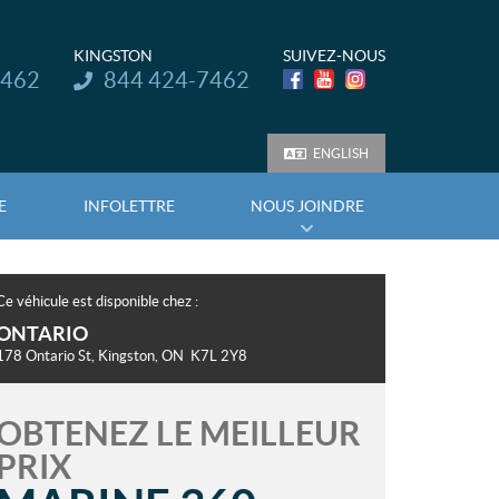
KINGSTON
SUIVEZ-NOUS
Téléphone :
7462
844 424-7462
ENGLISH
E
INFOLETTRE
NOUS JOINDRE
Ce véhicule est disponible chez :
ONTARIO
178 Ontario St
,
Kingston
, ON
K7L 2Y8
OBTENEZ LE MEILLEUR
PRIX