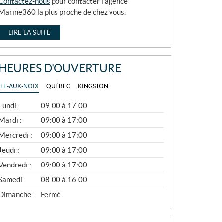
Contactez-nous
pour contacter l’agence
Marine360 la plus proche de chez vous.
LIRE LA SUITE
HEURES D'OUVERTURE
ÎLE-AUX-NOIX
QUÉBEC
KINGSTON
G
Lundi :
09:00 à 17:00
É
N
Mardi :
09:00 à 17:00
É
Mercredi :
09:00 à 17:00
R
A
Jeudi :
09:00 à 17:00
L
Vendredi :
09:00 à 17:00
Samedi :
08:00 à 16:00
Dimanche :
Fermé