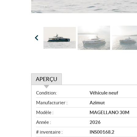
APERÇU
A
Condition:
Véhicule neuf
p
Manufacturier :
Azimut
e
r
Modèle :
MAGELLANO 30M
ç
Année :
2026
u
# inventaire :
INS00168.2